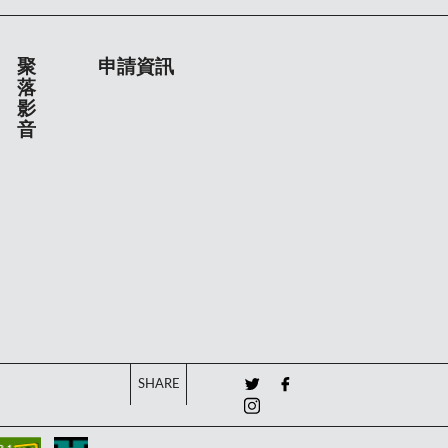
聚
申請資訊
落
影
音
SHARE