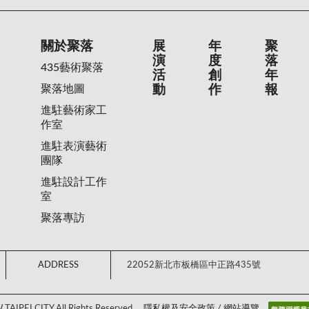
關於聚落
展
年
聚
演
度
落
435藝術聚落
活
創
年
聚落地圖
動
作
報
進駐藝術家工
作室
進駐表演藝術
團隊
進駐設計工作
室
聚落專訪
ADDRESS
22052新北市板橋區中正路435號
AIPEI CITY All Rights Reserved.
隱私權及安全政策
/
網站導覽