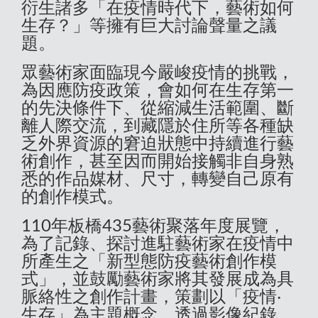
衍生諸多「在疫情時代下，藝術如何
生存？」等擁有巨大討論聲量之議
題。
眾藝術家面臨現今嚴峻疫情的挑戰，
為因應防疫政策，會如何在生存第一
的先決條件下、從縮減生活範圍、斷
離人際交流，到藏隱於住所等各種缺
乏外界資源的窘迫狀態中持續進行藝
術創作，甚至因而開始接觸非自身熟
悉的作品媒材、尺寸，轉變自己原有
的創作模式。
110年板橋435藝術聚落年度展覽，
為了記錄、探討進駐藝術家在疫情中
所產生之「新型態防疫藝術創作模
式」，並鼓勵藝術家將其發展成為具
脈絡性之創作計畫，策劃以「疫情‧
生存」為主題概念，透過影像紀錄、