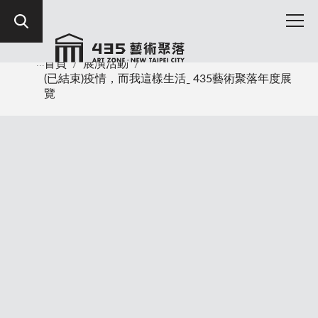
:::
首頁
/
展演活動
/
(已結束)疫情，而我這樣生活ˍ 435藝術聚落年度展
覽