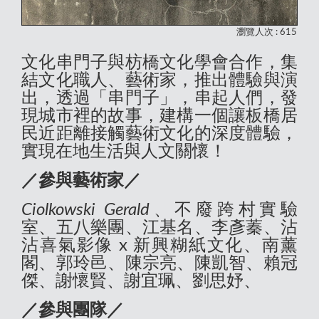
瀏覽人次 : 615
文化串門子與枋橋文化學會合作，集
結文化職人、藝術家，推出體驗與演
出，透過「串門子」，串起人們，發
現城市裡的故事，建構一個讓板橋居
民近距離接觸藝術文化的深度體驗，
實現在地生活與人文關懷！
／參與藝術家／
Ciolkowski Gerald
、不廢跨村實驗
室、五八樂團、江基名、李彥蓁、沾
沾喜氣影像 x 新興糊紙文化、南薰
閣、郭玲邑、陳宗亮、陳凱智、賴冠
傑、謝懷賢、謝宜珮、劉思妤、
／參與團隊／