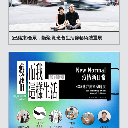
(已結束)合眾．類聚 潮念舊生活節藝術裝置展