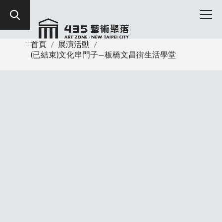
:::
首頁
/
展演活動
/
(已結束)文化串門子—板橋文昌街生活學堂