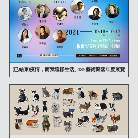
(已結束)疫情，而我這樣生活ˍ 435藝術聚落年度展覽